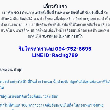
เกี่ยวกับเรา
เรา คือ NO.1 ด้านการเคลียริ่งพื้นที่ รับเหมาเคลียร์พื้นที่ รับปรับพื้นที่
รับ
ปรับหน้าดิน ตัดต้นไม้ ถางป่า รื้อถอนสิ่งปลูกสร้าง จัดสวน ดูแลสวน ทำรั่ว
ทำลานจอดรถ ฯลฯ เรามีเครื่องจักรที่ทันสมัยที่ใช้ในงานเคลียรื่ง อาทิ รถ
แบคโฮ ขนาดเล็ก- ขนาดใหญ่ เลื่อยไฟฟ้า เลื่อยยนต์ รถกระเช้า และทีม
ตัดต้นไม้
รับงานเอง ไม่ผ่านนายหน้า
รีบโทรหาเราเลย 094-752-6695
LINE ID: Racing789
บทความล่าสุด
ควรทำอย่างไรดี? ที่ดินต่ำกว่าถนน น้ำท่วมขัง ปลูกต้นไม้ลดหย่อนภาษีไม่
ได้
วิธีดูแนวเขตที่ดินเบื้องต้นอย่างละเอียด
ทำไมที่ดินแค่ 100 ตารางวา เคลียร์ขยะขนไปทิ้ง ในกรุงเทพฯ จึงแพง