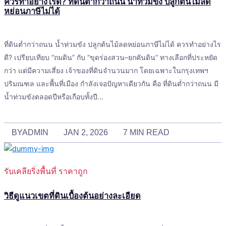
ควรทำอย่างไรดี? ที่ดินต่ำกว่าถนน น้ำท่วมขัง ปลูกต้นไม้ลด
หย่อนภาษีไม่ได้
ที่ดินต่ำกว่าถนน น้ำท่วมขัง ปลูกต้นไม้ลดหย่อนภาษีไม่ได้ ควรทำอย่างไร
ดี? เปรียบเทียบ “ถมดิน” กับ “ขุดร่องสวน–ยกคันดิน” ทางเลือกที่ประหยัด
กว่า แต่มีความเสี่ยง เจ้าของที่ดินจำนวนมาก โดยเฉพาะในกรุงเทพฯ
ปริมณฑล และพื้นที่เมือง กำลังเจอปัญหาเดียวกัน คือ ที่ดินต่ำกว่าถนน มี
น้ำท่วมขังตลอดปีหรือเกือบทั้งปี…
BY
ADMIN
JAN 2, 2026
7 MIN READ
รับเคลียริ่งพื้นที่ ราคาถูก
วิธีดูแนวเขตที่ดินเบื้องต้นอย่างละเอียด