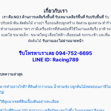
เกี่ยวกับเรา
เรา คือ NO.1 ด้านการเคลียริ่งพื้นที่ รับเหมาเคลียร์พื้นที่ รับปรับพื้นที่
รับ
ปรับหน้าดิน ตัดต้นไม้ ถางป่า รื้อถอนสิ่งปลูกสร้าง จัดสวน ดูแลสวน ทำรั่ว
ทำลานจอดรถ ฯลฯ เรามีเครื่องจักรที่ทันสมัยที่ใช้ในงานเคลียรื่ง อาทิ รถ
แบคโฮ ขนาดเล็ก- ขนาดใหญ่ เลื่อยไฟฟ้า เลื่อยยนต์ รถกระเช้า และทีม
ตัดต้นไม้
รับงานเอง ไม่ผ่านนายหน้า
รีบโทรหาเราเลย 094-752-6695
LINE ID: Racing789
บทความล่าสุด
ควรทำอย่างไรดี? ที่ดินต่ำกว่าถนน น้ำท่วมขัง ปลูกต้นไม้ลดหย่อนภาษีไม่
ได้
วิธีดูแนวเขตที่ดินเบื้องต้นอย่างละเอียด
ทำไมที่ดินแค่ 100 ตารางวา เคลียร์ขยะขนไปทิ้ง ในกรุงเทพฯ จึงแพง