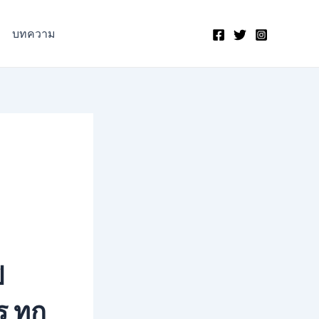
บทความ
ิ
 ทุก