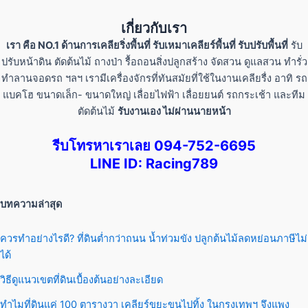
เกี่ยวกับเรา
เรา คือ NO.1 ด้านการเคลียริ่งพื้นที่ รับเหมาเคลียร์พื้นที่ รับปรับพื้นที่
รับ
ปรับหน้าดิน ตัดต้นไม้ ถางป่า รื้อถอนสิ่งปลูกสร้าง จัดสวน ดูแลสวน ทำรั่ว
ทำลานจอดรถ ฯลฯ เรามีเครื่องจักรที่ทันสมัยที่ใช้ในงานเคลียรื่ง อาทิ รถ
แบคโฮ ขนาดเล็ก- ขนาดใหญ่ เลื่อยไฟฟ้า เลื่อยยนต์ รถกระเช้า และทีม
ตัดต้นไม้
รับงานเอง ไม่ผ่านนายหน้า
รีบโทรหาเราเลย 094-752-6695
LINE ID: Racing789
บทความล่าสุด
ควรทำอย่างไรดี? ที่ดินต่ำกว่าถนน น้ำท่วมขัง ปลูกต้นไม้ลดหย่อนภาษีไม่
ได้
วิธีดูแนวเขตที่ดินเบื้องต้นอย่างละเอียด
ทำไมที่ดินแค่ 100 ตารางวา เคลียร์ขยะขนไปทิ้ง ในกรุงเทพฯ จึงแพง