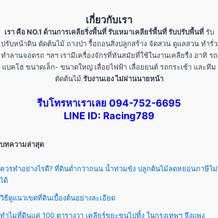
เกี่ยวกับเรา
เรา คือ NO.1 ด้านการเคลียริ่งพื้นที่ รับเหมาเคลียร์พื้นที่ รับปรับพื้นที่
รับ
ปรับหน้าดิน ตัดต้นไม้ ถางป่า รื้อถอนสิ่งปลูกสร้าง จัดสวน ดูแลสวน ทำรั่ว
ทำลานจอดรถ ฯลฯ เรามีเครื่องจักรที่ทันสมัยที่ใช้ในงานเคลียรื่ง อาทิ รถ
แบคโฮ ขนาดเล็ก- ขนาดใหญ่ เลื่อยไฟฟ้า เลื่อยยนต์ รถกระเช้า และทีม
ตัดต้นไม้
รับงานเอง ไม่ผ่านนายหน้า
รีบโทรหาเราเลย 094-752-6695
LINE ID: Racing789
บทความล่าสุด
ควรทำอย่างไรดี? ที่ดินต่ำกว่าถนน น้ำท่วมขัง ปลูกต้นไม้ลดหย่อนภาษีไม่
ได้
วิธีดูแนวเขตที่ดินเบื้องต้นอย่างละเอียด
ทำไมที่ดินแค่ 100 ตารางวา เคลียร์ขยะขนไปทิ้ง ในกรุงเทพฯ จึงแพง