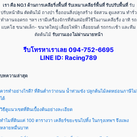
เรา คือ NO.1 ด้านการเคลียริ่งพื้นที่ รับเหมาเคลียร์พื้นที่ รับปรับพื้นที่
รับ
ปรับหน้าดิน ตัดต้นไม้ ถางป่า รื้อถอนสิ่งปลูกสร้าง จัดสวน ดูแลสวน ทำรั่ว
ทำลานจอดรถ ฯลฯ เรามีเครื่องจักรที่ทันสมัยที่ใช้ในงานเคลียรื่ง อาทิ รถ
แบคโฮ ขนาดเล็ก- ขนาดใหญ่ เลื่อยไฟฟ้า เลื่อยยนต์ รถกระเช้า และทีม
ตัดต้นไม้
รับงานเอง ไม่ผ่านนายหน้า
รีบโทรหาเราเลย 094-752-6695
LINE ID: Racing789
บทความล่าสุด
ควรทำอย่างไรดี? ที่ดินต่ำกว่าถนน น้ำท่วมขัง ปลูกต้นไม้ลดหย่อนภาษีไม่
ได้
วิธีดูแนวเขตที่ดินเบื้องต้นอย่างละเอียด
ทำไมที่ดินแค่ 100 ตารางวา เคลียร์ขยะขนไปทิ้ง ในกรุงเทพฯ จึงแพง
หลายหมื่นบาท