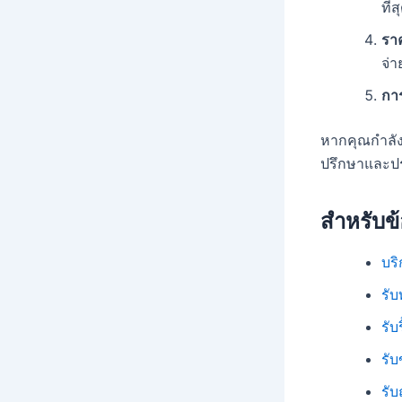
ที่ส
รา
จ่
การ
หากคุณกำลั
ปรึกษาและปร
สำหรับข้
บริ
รับ
รั
รับ
รับ