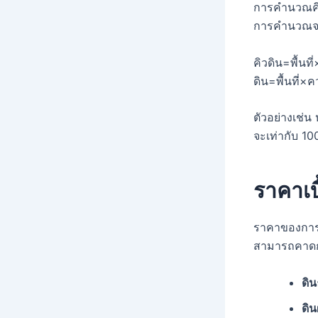
การคำนวณคิวด
การคำนวณจะ
คิวดิน=พื้นที
ดิน
=
พื้นที่
×
ค
ตัวอย่างเช่
จะเท่ากับ 10
ราคาเบ
ราคาของการถ
สามารถคาดกา
ดิ
ดิ