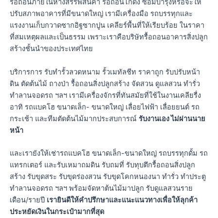
รื้อถอนภายในห้างสรรพสินค้า รื้อถอนโกดัง ซ่อมบำรุงหรือจะให้
ปรับสภาพอาคารที่มีขนาดใหญ่ เรามีเครื่องมือ รถบรรทุกและ
แรงงานเก็บกวาดซากอิฐซากปูน เคลียร์พื้นที่ให้เรียบร้อย ในราคา
ที่สมเหตุผลและเป็นธรรม เพราะเราคือบริษัทรื้อถอนอาคารสิ่งปลูก
สร้างชั้นนำของประเทศไทย
บริการการ รับทำรั้วลวดหนาม รั้วเมทัลชีท ราคาถูก รับปรับหน้า
ดิน ตัดต้นไม้ ถางป่า รื้อถอนสิ่งปลูกสร้าง จัดสวน ดูแลสวน ทำรั่ว
ทำลานจอดรถ ฯลฯ เรามีเครื่องจักรที่ทันสมัยที่ใช้ในงานเคลียรื่ง
อาทิ รถแบคโฮ ขนาดเล็ก- ขนาดใหญ่ เลื่อยไฟฟ้า เลื่อยยนต์ รถ
กระเช้า และทีมตัดต้นไม้มากประสบการณ์
รับงานเอง ไม่ผ่านนาย
หน้า
และเรายังให้เช่ารถแบคโฮ ขนาดเล็ก-ขนาดใหญ่ รถบรรทุกดั้ม รถ
แทรกเตอร์ และรับเหมาถมดิน รับถมที่ รับทุบตึกรื้อถอนสิ่งปลูก
สร้าง รับขุดสระ รับขุดร่องสวน รับขุดโคกหนองนา ทำรั่ว ทำประตู
ทำลานจอดรถ ฯลฯ พร้อมจัดหาต้นไม้มาปลูก รับดูแลสวนราย
เดือน/รายปี
เรายินดีให้คำปรึกษาและแนะแนวทางเพื่อให้ลุกค้า
ประหยัดเงินในกระเป๋ามากที่สุด